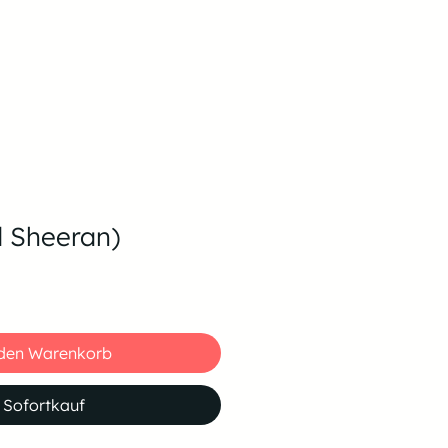
d Sheeran)
 den Warenkorb
Sofortkauf