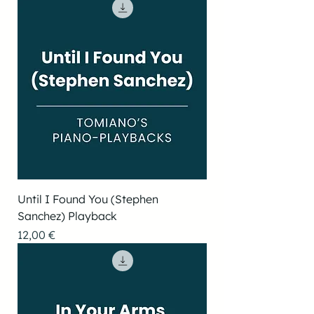
Until I Found You (Stephen
Sanchez) Playback
Preis
12,00 €