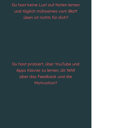
Du hast keine Lust auf Noten lernen
und täglich mühsames vom Blatt
üben ist nichts für dich?
Du hast probiert, über YouTube und
Apps Klavier zu lernen, dir fehlt
aber das Feedback und die
Motivation?