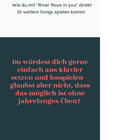
Wie du mit "River flows in you" direkt
10 weitere Songs spielen kannst.
Du würdest dich gerne
einfach ans Klavier
setzen und losspielen –
glaubst aber nicht, dass
das möglich ist ohne
jahrelanges Üben?