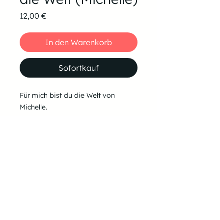
Preis
12,00 €
In den Warenkorb
Sofortkauf
Für mich bist du die Welt von
Michelle.
BPM: 120
Tonarten:
G-Dur
Falls du es in einer anderen Tonart
benötigst, schreib mir einfach eine
Mail an tom@tomiano.de