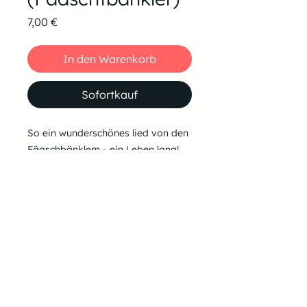
Preis
7,00 €
In den Warenkorb
Sofortkauf
So ein wunderschönes lied von den
Fäaschbänklern - ein Leben lang!
Ich hab es als Piano-Ballade
arrangiert.
Viel Spaß damit!
Hier kannst du dir das Lied
anhören:
https://www.youtube.com/watch?
v=FVMRVzCYofQ