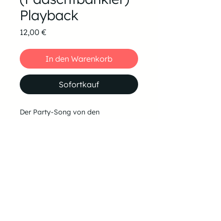
Playback
Preis
12,00 €
In den Warenkorb
Sofortkauf
Der Party-Song von den
Fäaschbänklern.
Mit 8 Takten Klavier-Vorspiel.
BPM: 135
In der Original-Tonart.
Falls du es in einer anderen Tonart
benötigst, schreib mir einfach eine
Mail an tom@tomiano.de