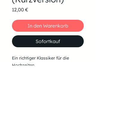
Preis
12,00 €
In den Warenkorb
Sofortkauf
Ein richtiger Klassiker für die
Hochzeiten.
Es handelt sich hierbei um die
Kurzversion, ohne die zweite
Strophe.
Falls du es in einer anderen Tonart
benötigst, schreib mir einfach eine
Mail an tom@tomiano.de