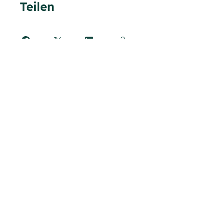
Teilen
Teilnehmen
tom@tomiano.de
Whatsapp:
+49 176 20292173
(Tom)
Datenschutz
Impressum
©2023 Tomiano