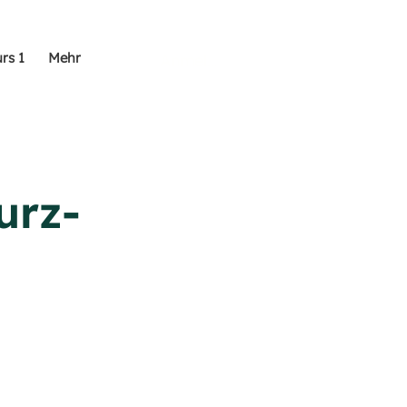
rs 1
Mehr
Anmelden
urz-