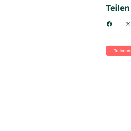
Teilen
Teilneh
tom@tomiano.de
Whatsapp: +49 176 20292173 (Tom)