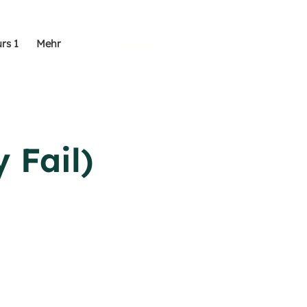
rs 1
Mehr
Anmelden
 Fail)