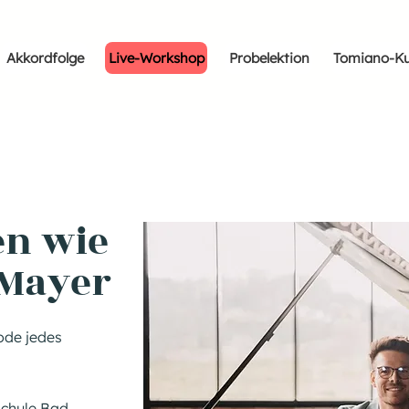
Akkordfolge
Live-Workshop
Probelektion
Tomiano-Ku
en wie
 Mayer
ode jedes
schule Bad