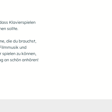
dass Klavierspielen
en sollte.
ine, die du brauchst,
Filmmusik und
r spielen zu können,
ng an schön anhören!