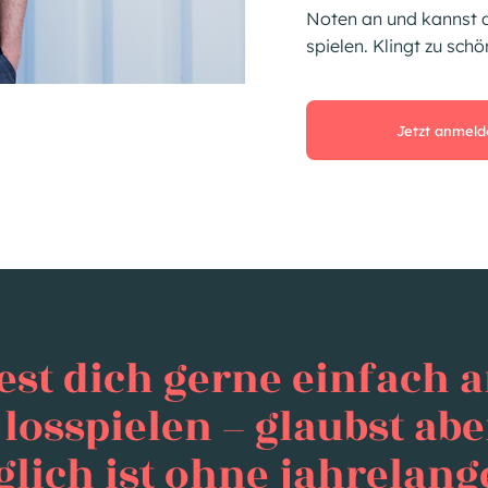
Noten an und kannst d
spielen. Klingt zu sch
Jetzt anmeld
st dich gerne einfach a
losspielen – glaubst abe
lich ist ohne jahrelan