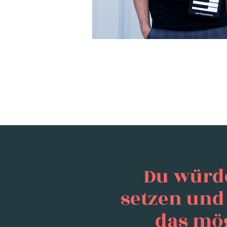
Du würde
setzen und 
das mög